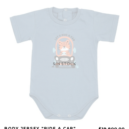
SIN STOCK
BODY JERSEY "RIDE A CAR"
$19.800,00