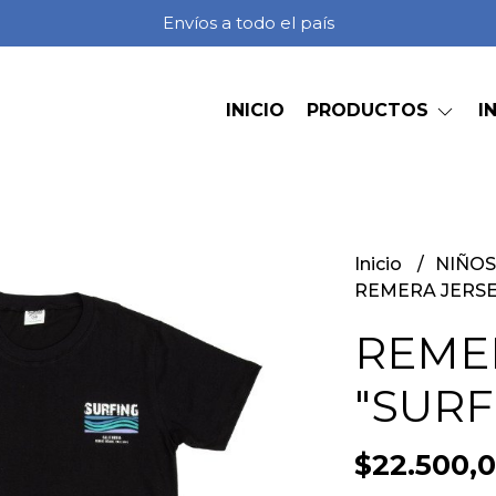
Envíos a todo el país
INICIO
PRODUCTOS
I
Inicio
NIÑO
REMERA JERSE
REME
"SURF
$22.500,